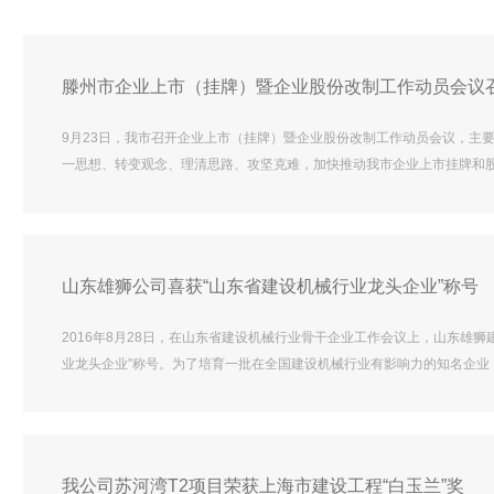
滕州市企业上市（挂牌）暨企业股份改制工作动员会议
9月23日，我市召开企业上市（挂牌）暨企业股份改制工作动员会议，主
一思想、转变观念、理清思路、攻坚克难，加快推动我市企业上市挂牌和
文强主持会议并讲话。市人大常委会副主任姜繁茂，副市长朱晏辰，市政协
中指出，一个地区有没有上市企业、有多少上市企业是经济活力的重要标
山东雄狮公司喜获“山东省建设机械行业龙头企业”称号
2016年8月28日，在山东省建设机械行业骨干企业工作会议上，山东雄
业龙头企业”称号。为了培育一批在全国建设机械行业有影响力的知名企业
2016年上半年，山东省建设机械协会开展了“山东省建设机械行业龙头企
雄狮建筑装饰股份有限公司在内的39家“山东省建设机械行业龙头企业”
我公司苏河湾T2项目荣获上海市建设工程“白玉兰”奖